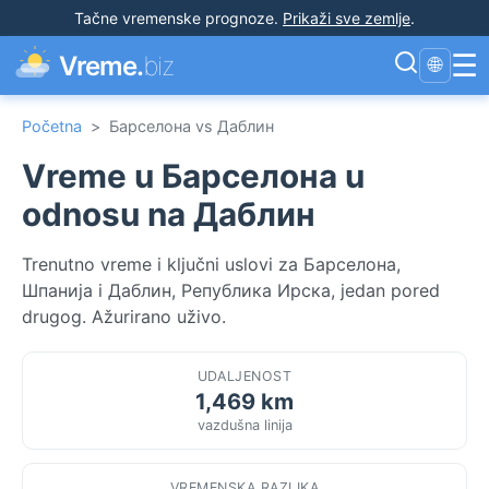
Tačne vremenske prognoze
.
Prikaži sve zemlje
.
☰
Vreme.
biz
🌐
Početna
>
Барселона vs Даблин
Vreme u Барселона u
odnosu na Даблин
Trenutno vreme i ključni uslovi za Барселона,
Шпанија i Даблин, Република Ирска, jedan pored
drugog. Ažurirano uživo.
UDALJENOST
1,469 km
vazdušna linija
VREMENSKA RAZLIKA