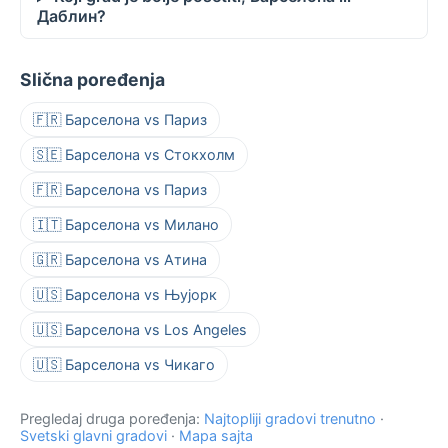
Даблин?
Slična poređenja
🇫🇷 Барселона vs Париз
🇸🇪 Барселона vs Стокхолм
🇫🇷 Барселона vs Париз
🇮🇹 Барселона vs Милано
🇬🇷 Барселона vs Атина
🇺🇸 Барселона vs Њујорк
🇺🇸 Барселона vs Los Angeles
🇺🇸 Барселона vs Чикаго
Pregledaj druga poređenja:
Najtopliji gradovi trenutno
·
Svetski glavni gradovi
·
Mapa sajta