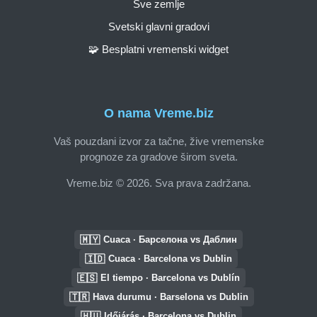
Sve zemlje
Svetski glavni gradovi
🧩 Besplatni vremenski widget
O nama Vreme.biz
Vaš pouzdani izvor za tačne, žive vremenske
prognoze za gradove širom sveta.
Vreme.biz © 2026. Sva prava zadržana.
🇲🇾
Cuaca · Барселона vs Даблин
🇮🇩
Cuaca · Barcelona vs Dublin
🇪🇸
El tiempo · Barcelona vs Dublín
🇹🇷
Hava durumu · Barselona vs Dublin
🇭🇺
Időjárás · Barcelona vs Dublin