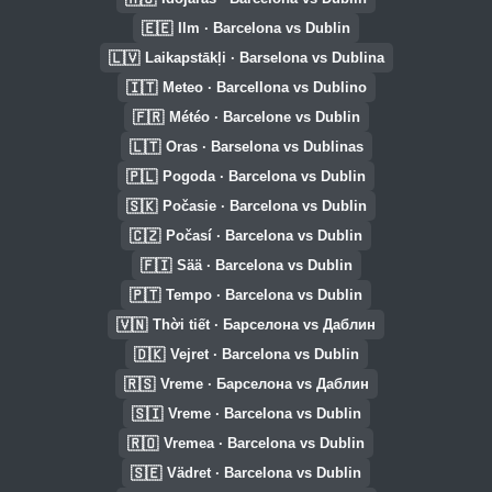
🇪🇪
Ilm · Barcelona vs Dublin
🇱🇻
Laikapstākļi · Barselona vs Dublina
🇮🇹
Meteo · Barcellona vs Dublino
🇫🇷
Météo · Barcelone vs Dublin
🇱🇹
Oras · Barselona vs Dublinas
🇵🇱
Pogoda · Barcelona vs Dublin
🇸🇰
Počasie · Barcelona vs Dublin
🇨🇿
Počasí · Barcelona vs Dublin
🇫🇮
Sää · Barcelona vs Dublin
🇵🇹
Tempo · Barcelona vs Dublin
🇻🇳
Thời tiết · Барселона vs Даблин
🇩🇰
Vejret · Barcelona vs Dublin
🇷🇸
Vreme · Барселона vs Даблин
🇸🇮
Vreme · Barcelona vs Dublin
🇷🇴
Vremea · Barcelona vs Dublin
🇸🇪
Vädret · Barcelona vs Dublin