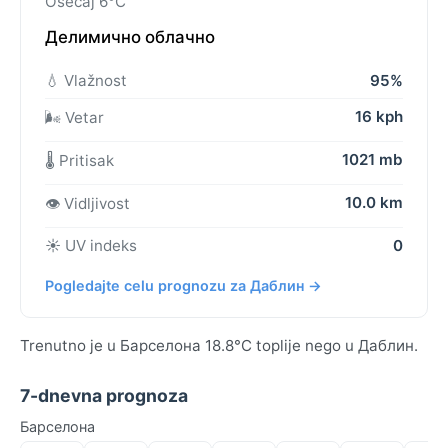
Osećaj 6°C
Делимично облачно
💧 Vlažnost
95%
16 kph
🌬️ Vetar
1021 mb
🌡️ Pritisak
10.0 km
👁️ Vidljivost
☀️ UV indeks
0
Pogledajte celu prognozu za Даблин →
Trenutno je u Барселона 18.8°C toplije nego u Даблин.
7-dnevna prognoza
Барселона