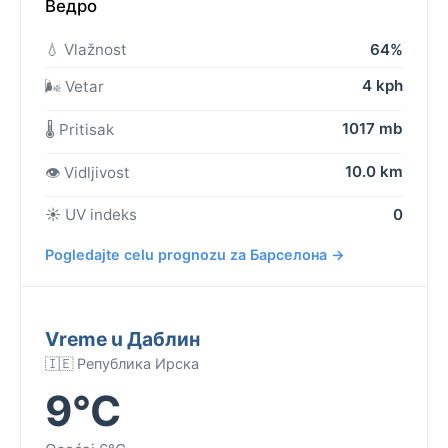
Ведро
💧 Vlažnost
64%
4 kph
🌬️ Vetar
1017 mb
🌡️ Pritisak
10.0 km
👁️ Vidljivost
☀️ UV indeks
0
Pogledajte celu prognozu za Барселона →
Vreme u Даблин
🇮🇪 Република Ирска
9°C