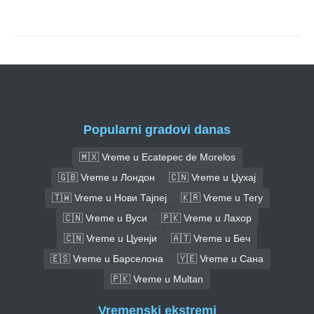
Popularni gradovi danas
🇲🇽 Vreme u Ecatepec de Morelos
🇬🇧 Vreme u Лондон
🇨🇳 Vreme u Џухај
🇹🇼 Vreme u Нови Тајпеј
🇰🇷 Vreme u Тегу
🇨🇳 Vreme u Вуси
🇵🇰 Vreme u Лахор
🇨🇳 Vreme u Цуенји
🇦🇹 Vreme u Беч
🇪🇸 Vreme u Барселона
🇾🇪 Vreme u Сана
🇵🇰 Vreme u Multan
Vremenski ekstremi