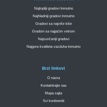
Najtopliji gradovi trenutno
Najhladniji gradovi trenutno
Gradovi sa najviše kiše
Gradovi sa najjačim vetrom
Najsunčaniji gradovi
Najgora kvaliteta vazduha trenutno
Brzi linkovi
O nama
Kontaktirajte nas
Mapa sajta
Svi kontinentii