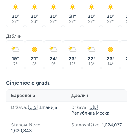
30°
30°
30°
31°
30°
30°
31°
27°
26°
27°
27°
27°
27°
28°
Даблин
19°
21°
24°
23°
22°
23°
25
7°
8°
9°
12°
13°
14°
15°
Činjenice o gradu
Барселона
Даблин
Država:
🇪🇸 Шпанија
Država:
🇮🇪
Република Ирска
Stanovništvo:
Stanovništvo:
1,024,027
1,620,343