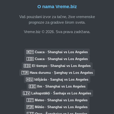
O nama Vreme.biz
Vaš pouzdani izvor za tačne, žive vremenske
prognoze za gradove širom sveta.
Vreme.biz © 2026. Sva prava zadržana.
🇲🇾
Cuaca · Shanghai vs Los Angeles
🇮🇩
Cuaca · Shanghai vs Los Angeles
🇪🇸
El tiempo · Shanghai vs Los Angeles
🇹🇷
Hava durumu · Şanghay vs Los Angeles
🇭🇺
Időjárás · Sanghaj vs Los Angeles
🇪🇪
Ilm · Shanghai vs Los Angeles
🇱🇻
Laikapstākļi · Šanhaja vs Los Angeles
🇮🇹
Meteo · Shanghai vs Los Angeles
🇫🇷
Météo · Shanghai vs Los Angeles
🇱🇹
Oras · Šanchajus vs Los Angeles