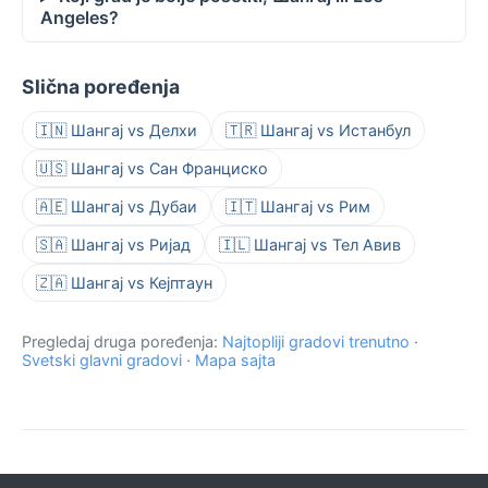
Angeles?
Slična poređenja
🇮🇳 Шангај vs Делхи
🇹🇷 Шангај vs Истанбул
🇺🇸 Шангај vs Сан Франциско
🇦🇪 Шангај vs Дубаи
🇮🇹 Шангај vs Рим
🇸🇦 Шангај vs Ријад
🇮🇱 Шангај vs Тел Авив
🇿🇦 Шангај vs Кејптаун
Pregledaj druga poređenja:
Najtopliji gradovi trenutno
·
Svetski glavni gradovi
·
Mapa sajta