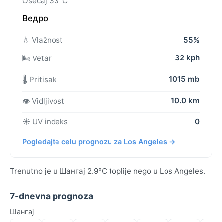
Osećaj 33°C
Ведро
💧 Vlažnost
55%
32 kph
🌬️ Vetar
1015 mb
🌡️ Pritisak
10.0 km
👁️ Vidljivost
☀️ UV indeks
0
Pogledajte celu prognozu za Los Angeles →
Trenutno je u Шангај 2.9°C toplije nego u Los Angeles.
7-dnevna prognoza
Шангај