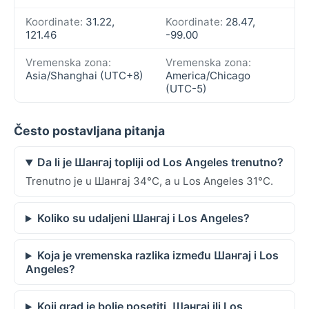
Koordinate:
31.22,
Koordinate:
28.47,
121.46
-99.00
Vremenska zona:
Vremenska zona:
Asia/Shanghai (UTC+8)
America/Chicago
(UTC-5)
Često postavljana pitanja
Da li je Шангај topliji od Los Angeles trenutno?
Trenutno je u Шангај 34°C, a u Los Angeles 31°C.
Koliko su udaljeni Шангај i Los Angeles?
Koja je vremenska razlika između Шангај i Los
Angeles?
Koji grad je bolje posetiti, Шангај ili Los