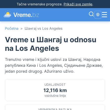
Tačne vremenske prognoze
.
Prikaži sve zemlje
.
☰
Vreme.
biz
🌐
Početna
>
Шангај vs Los Angeles
Vreme u Шангај u odnosu
na Los Angeles
Trenutno vreme i ključni uslovi za Шангај, Народна
република Кина i Los Angeles, Сједињене Државе,
jedan pored drugog. Ažurirano uživo.
UDALJENOST
12,116 km
vazdušna linija
VREMENSKA RAZLIKA