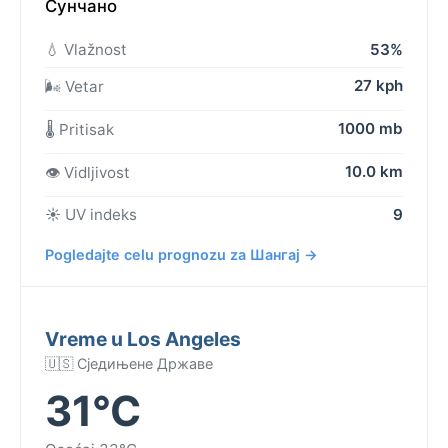
Сунчано
💧 Vlažnost
53%
27 kph
🌬️ Vetar
1000 mb
🌡️ Pritisak
10.0 km
👁️ Vidljivost
☀️ UV indeks
9
Pogledajte celu prognozu za Шангај →
Vreme u Los Angeles
🇺🇸 Сједињене Државе
31°C