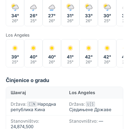
34°
26°
27°
31°
33°
30°
30
26°
25°
26°
26°
26°
25°
24°
Los Angeles
39°
40°
40°
41°
42°
42°
42
25°
26°
26°
25°
26°
26°
26°
Činjenice o gradu
Шангај
Los Angeles
Država:
🇨🇳 Народна
Država:
🇺🇸
република Кина
Сједињене Државе
Stanovništvo:
Stanovništvo:
—
24,874,500