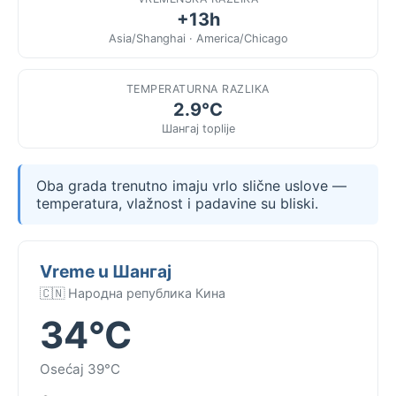
+13h
Asia/Shanghai · America/Chicago
TEMPERATURNA RAZLIKA
2.9°C
Шангај toplije
Oba grada trenutno imaju vrlo slične uslove —
temperatura, vlažnost i padavine su bliski.
Vreme u Шангај
🇨🇳 Народна република Кина
34°C
Osećaj 39°C