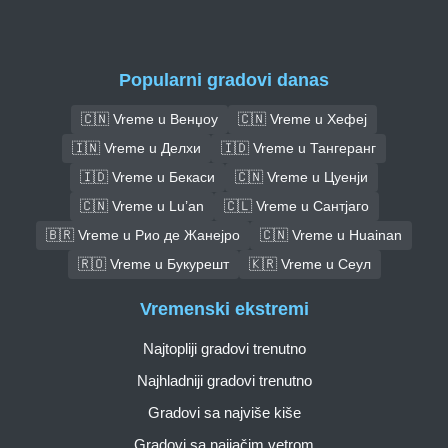
Popularni gradovi danas
🇨🇳 Vreme u Венџоу
🇨🇳 Vreme u Хефеј
🇮🇳 Vreme u Делхи
🇮🇩 Vreme u Тангеранг
🇮🇩 Vreme u Бекаси
🇨🇳 Vreme u Цуенји
🇨🇳 Vreme u Lu’an
🇨🇱 Vreme u Сантјаго
🇧🇷 Vreme u Рио де Жанејро
🇨🇳 Vreme u Huainan
🇷🇴 Vreme u Букурешт
🇰🇷 Vreme u Сеул
Vremenski ekstremi
Najtopliji gradovi trenutno
Najhladniji gradovi trenutno
Gradovi sa najviše kiše
Gradovi sa najjačim vetrom