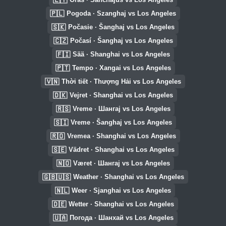
🇵🇱
Pogoda · Szanghaj vs Los Angeles
🇸🇰
Počasie · Šanghaj vs Los Angeles
🇨🇿
Počasí · Šanghaj vs Los Angeles
🇫🇮
Sää · Shanghai vs Los Angeles
🇵🇹
Tempo · Xangai vs Los Angeles
🇻🇳
Thời tiết · Thượng Hải vs Los Angeles
🇩🇰
Vejret · Shanghai vs Los Angeles
🇷🇸
Vreme · Шангај vs Los Angeles
🇸🇮
Vreme · Šanghaj vs Los Angeles
🇷🇴
Vremea · Shanghai vs Los Angeles
🇸🇪
Vädret · Shanghai vs Los Angeles
🇳🇴
Været · Шангај vs Los Angeles
🇬🇧🇺🇸
Weather · Shanghai vs Los Angeles
🇳🇱
Weer · Sjanghai vs Los Angeles
🇩🇪
Wetter · Shanghai vs Los Angeles
🇺🇦
Погода · Шанхай vs Los Angeles