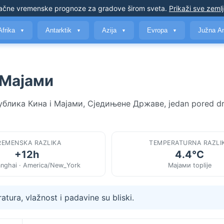
ačne vremenske prognoze
za gradove širom sveta
.
Prikaži sve zeml
Afrika
Antarktik
Azija
Evropa
Južna A
▼
▼
▼
▼
 Мајами
епублика Кина i Мајами, Сједињене Државе, jedan pored d
REMENSKA RAZLIKA
TEMPERATURNA RAZLI
+12h
4.4°C
anghai · America/New_York
Мајами toplije
tura, vlažnost i padavine su bliski.