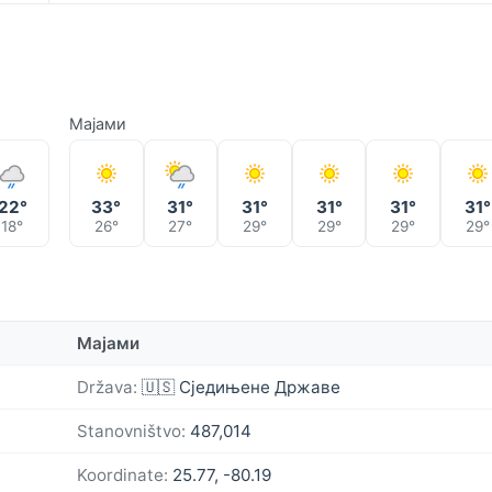
Мајами
22°
33°
31°
31°
31°
31°
31°
18°
26°
27°
29°
29°
29°
29°
Мајами
Država:
🇺🇸 Сједињене Државе
Stanovništvo:
487,014
Koordinate:
25.77, -80.19