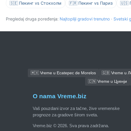
🇸🇪 Пекинг vs Стокхолм
🇫🇷 Пекинг vs Париз
🇺🇸 
Pregledaj druga poređenja:
Najtopliji gradovi trenutno
·
Svetski 
🇲🇽 Vreme u Ecatepec de Morelos
🇬🇧 Vreme u 
🇨🇳 Vreme u Цуенји
O nama Vreme.biz
Vaš pouzdani izvor za tačne, žive vremenske
prognoze za gradove širom sveta.
Vreme.biz © 2026. Sva prava zadržana.