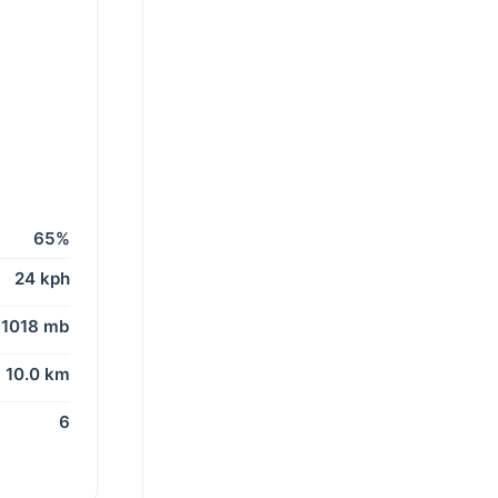
65%
24 kph
1018 mb
10.0 km
6