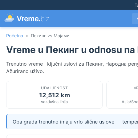
T
Vreme.
biz
Početna
>
Пекинг vs Мајами
Vreme u Пекинг u odnosu na
Trenutno vreme i ključni uslovi za Пекинг, Народна р
Ažurirano uživo.
UDALJENOST
V
12,512 km
vazdušna linija
Asia/Sh
Oba grada trenutno imaju vrlo slične uslove — tempera