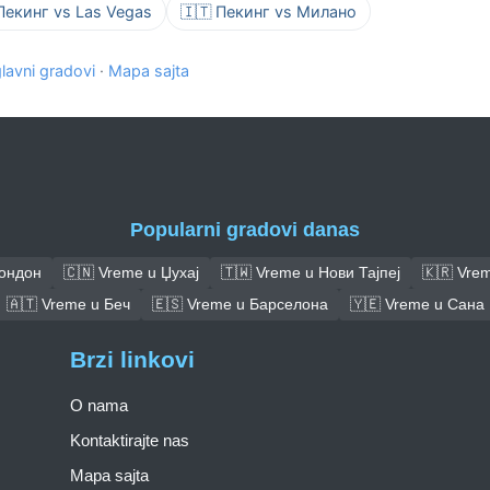
Пекинг vs Las Vegas
🇮🇹 Пекинг vs Милано
glavni gradovi
·
Mapa sajta
Popularni gradovi danas
Лондон
🇨🇳 Vreme u Џухај
🇹🇼 Vreme u Нови Тајпеј
🇰🇷 Vrem
🇦🇹 Vreme u Беч
🇪🇸 Vreme u Барселона
🇾🇪 Vreme u Сана
Brzi linkovi
O nama
Kontaktirajte nas
Mapa sajta