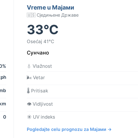
Vreme u Мајами
🇺🇸 Сједињене Државе
33°C
Osećaj 41°C
Сунчано
0%
💧 Vlažnost
kph
🌬️ Vetar
 mb
🌡️ Pritisak
 km
👁️ Vidljivost
0
☀️ UV indeks
Pogledajte celu prognozu za Мајами →