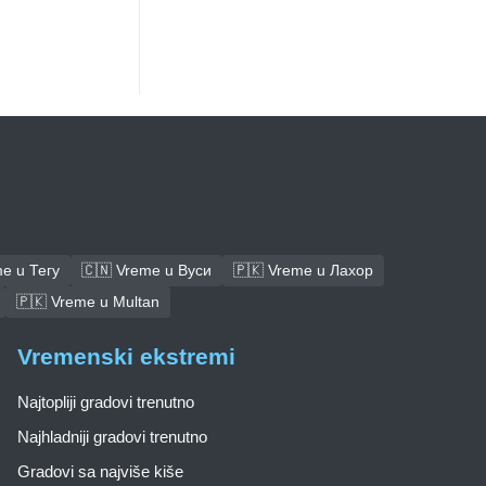
e u Тегу
🇨🇳 Vreme u Вуси
🇵🇰 Vreme u Лахор
🇵🇰 Vreme u Multan
Vremenski ekstremi
Najtopliji gradovi trenutno
Najhladniji gradovi trenutno
Gradovi sa najviše kiše