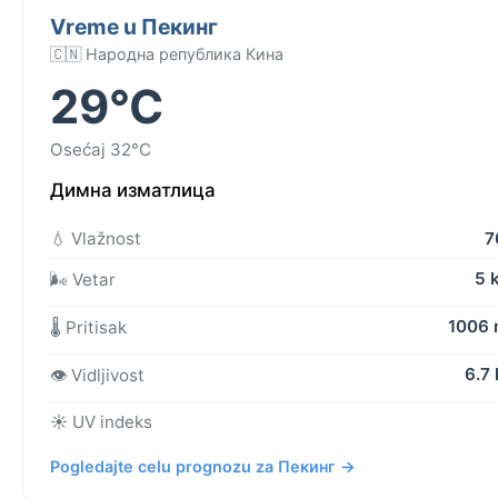
Vreme u Пекинг
🇨🇳 Народна република Кина
29°C
Osećaj 32°C
Димна изматлица
💧 Vlažnost
7
5 
🌬️ Vetar
1006
🌡️ Pritisak
6.7
👁️ Vidljivost
☀️ UV indeks
Pogledajte celu prognozu za Пекинг →