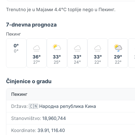
Trenutno je u Мајами 4.4°C toplije nego u Пекинг.
7-dnevna prognoza
Пекинг
0°
0°
36°
33°
33°
33°
29°
27°
25°
24°
22°
22°
Činjenice o gradu
Пекинг
Država:
🇨🇳 Народна република Кина
Stanovništvo:
18,960,744
Koordinate:
39.91, 116.40