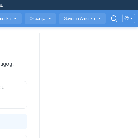
je
.
🌐
merika
Okeanija
Severna Amerika
▾
▼
▼
▼
rugog.
KA