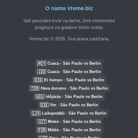
O nama Vreme.biz
Vaš pouzdani izvor za tačne, žive vremenske
prognoze za gradove širom sveta.
Vreme.biz © 2026. Sva prava zadržana.
🇲🇾
Cuaca · São Paulo vs Berlin
🇮🇩
Cuaca · São Paulo vs Berlin
🇪🇸
El tiempo · São Paulo vs Berlin
🇹🇷
Hava durumu · São Paulo vs Berlin
🇭🇺
Időjárás · São Paulo vs Berlin
🇪🇪
Ilm · São Paulo vs Berlin
🇱🇻
Laikapstākļi · São Paulo vs Berlin
🇮🇹
Meteo · São Paulo vs Berlin
🇫🇷
Météo · São Paulo vs Berlin