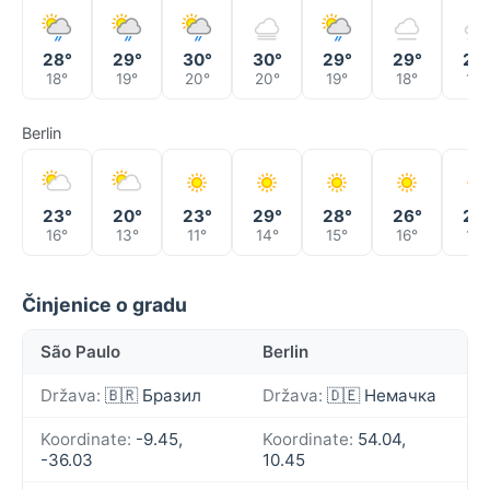
28°
29°
30°
30°
29°
29°
29
18°
19°
20°
20°
19°
18°
19°
Berlin
23°
20°
23°
29°
28°
26°
27
16°
13°
11°
14°
15°
16°
17°
Činjenice o gradu
São Paulo
Berlin
Država:
🇧🇷 Бразил
Država:
🇩🇪 Немачка
Koordinate:
-9.45,
Koordinate:
54.04,
-36.03
10.45