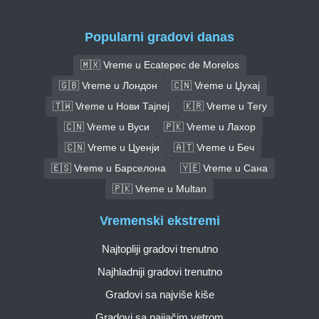
Popularni gradovi danas
🇲🇽 Vreme u Ecatepec de Morelos
🇬🇧 Vreme u Лондон
🇨🇳 Vreme u Џухај
🇹🇼 Vreme u Нови Тајпеј
🇰🇷 Vreme u Тегу
🇨🇳 Vreme u Вуси
🇵🇰 Vreme u Лахор
🇨🇳 Vreme u Цуенји
🇦🇹 Vreme u Беч
🇪🇸 Vreme u Барселона
🇾🇪 Vreme u Сана
🇵🇰 Vreme u Multan
Vremenski ekstremi
Najtopliji gradovi trenutno
Najhladniji gradovi trenutno
Gradovi sa najviše kiše
Gradovi sa najjačim vetrom