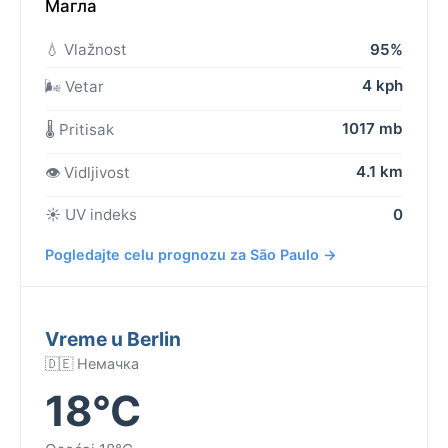
Магла
💧 Vlažnost
95%
4 kph
🌬️ Vetar
1017 mb
🌡️ Pritisak
4.1 km
👁️ Vidljivost
☀️ UV indeks
0
Pogledajte celu prognozu za São Paulo →
Vreme u Berlin
🇩🇪 Немачка
18°C