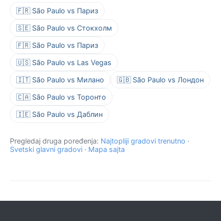
🇫🇷 São Paulo vs Париз
🇸🇪 São Paulo vs Стокхолм
🇫🇷 São Paulo vs Париз
🇺🇸 São Paulo vs Las Vegas
🇮🇹 São Paulo vs Милано
🇬🇧 São Paulo vs Лондон
🇨🇦 São Paulo vs Торонто
🇮🇪 São Paulo vs Даблин
Pregledaj druga poređenja:
Najtopliji gradovi trenutno
·
Svetski glavni gradovi
·
Mapa sajta