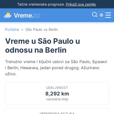
Tačne vremenske prognoze
.
Prikaži sve zemlje
.
☰
Vreme.
biz
🌐
Početna
>
São Paulo vs Berlin
Vreme u São Paulo u
odnosu na Berlin
Trenutno vreme i ključni uslovi za São Paulo, Бразил
i Berlin, Немачка, jedan pored drugog. Ažurirano
uživo.
UDALJENOST
8,292 km
vazdušna linija
VREMENSKA RAZLIKA