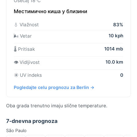
Osećaj 18°C
Местимично киша у близини
💧 Vlažnost
83%
10 kph
🌬️ Vetar
1014 mb
🌡️ Pritisak
10.0 km
👁️ Vidljivost
☀️ UV indeks
0
Pogledajte celu prognozu za Berlin →
Oba grada trenutno imaju slične temperature.
7-dnevna prognoza
São Paulo