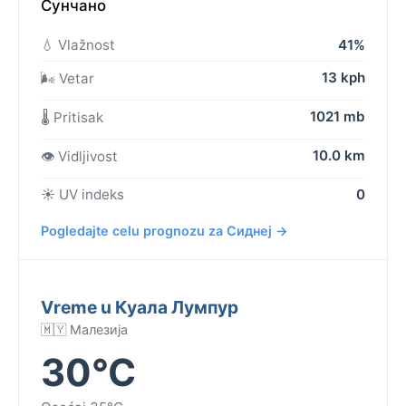
Сунчано
💧 Vlažnost
41%
13 kph
🌬️ Vetar
1021 mb
🌡️ Pritisak
10.0 km
👁️ Vidljivost
☀️ UV indeks
0
Pogledajte celu prognozu za Сиднеј →
Vreme u Куала Лумпур
🇲🇾 Малезија
30°C