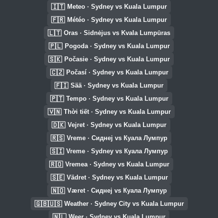
🇮🇹
Meteo · Sydney vs Kuala Lumpur
🇫🇷
Météo · Sydney vs Kuala Lumpur
🇱🇹
Oras · Sidnėjus vs Kvala Lumpūras
🇵🇱
Pogoda · Sydney vs Kuala Lumpur
🇸🇰
Počasie · Sydney vs Kuala Lumpur
🇨🇿
Počasí · Sydney vs Kuala Lumpur
🇫🇮
Sää · Sydney vs Kuala Lumpur
🇵🇹
Tempo · Sydney vs Kuala Lumpur
🇻🇳
Thời tiết · Sydney vs Kuala Lumpur
🇩🇰
Vejret · Sydney vs Kuala Lumpur
🇷🇸
Vreme · Сиднеј vs Куала Лумпур
🇸🇮
Vreme · Sydney vs Куала Лумпур
🇷🇴
Vremea · Sydney vs Kuala Lumpur
🇸🇪
Vädret · Sydney vs Kuala Lumpur
🇳🇴
Været · Сиднеј vs Куала Лумпур
🇬🇧🇺🇸
Weather · Sydney City vs Kuala Lumpur
🇳🇱
Weer · Sydney vs Kuala Lumpur