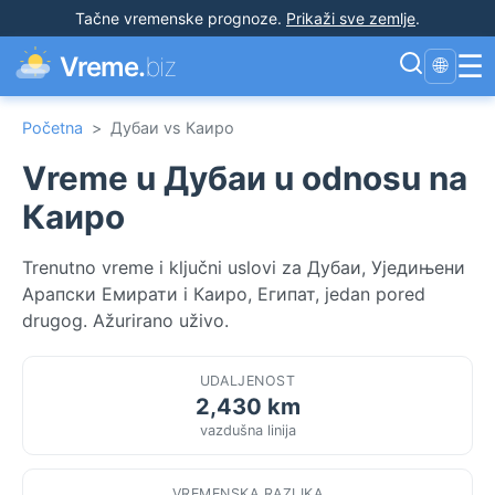
Tačne vremenske prognoze
.
Prikaži sve zemlje
.
☰
Vreme.
biz
🌐
Početna
>
Дубаи vs Каиро
Vreme u Дубаи u odnosu na
Каиро
Trenutno vreme i ključni uslovi za Дубаи, Уједињени
Арапски Емирати i Каиро, Египат, jedan pored
drugog. Ažurirano uživo.
UDALJENOST
2,430 km
vazdušna linija
VREMENSKA RAZLIKA