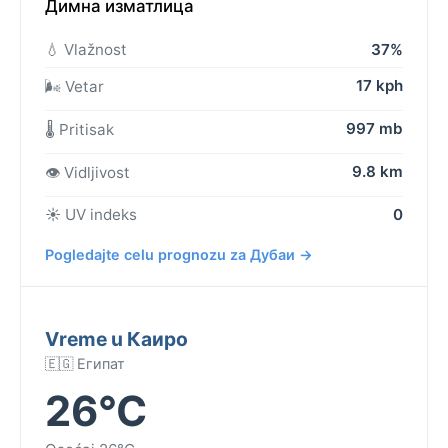
Димна изматлица
💧 Vlažnost
37%
17 kph
🌬️ Vetar
997 mb
🌡️ Pritisak
9.8 km
👁️ Vidljivost
☀️ UV indeks
0
Pogledajte celu prognozu za Дубаи →
Vreme u Каиро
🇪🇬 Египат
26°C