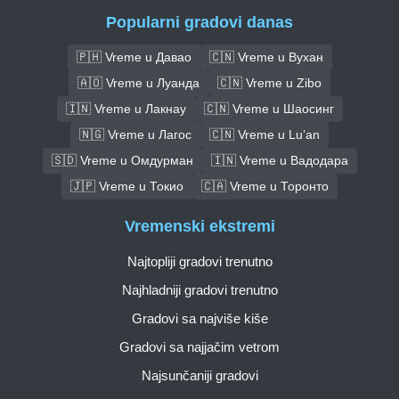
Popularni gradovi danas
🇵🇭 Vreme u Давао
🇨🇳 Vreme u Вухан
🇦🇴 Vreme u Луанда
🇨🇳 Vreme u Zibo
🇮🇳 Vreme u Лакнау
🇨🇳 Vreme u Шаосинг
🇳🇬 Vreme u Лагос
🇨🇳 Vreme u Lu’an
🇸🇩 Vreme u Омдурман
🇮🇳 Vreme u Вадодара
🇯🇵 Vreme u Токио
🇨🇦 Vreme u Торонто
Vremenski ekstremi
Najtopliji gradovi trenutno
Najhladniji gradovi trenutno
Gradovi sa najviše kiše
Gradovi sa najjačim vetrom
Najsunčaniji gradovi