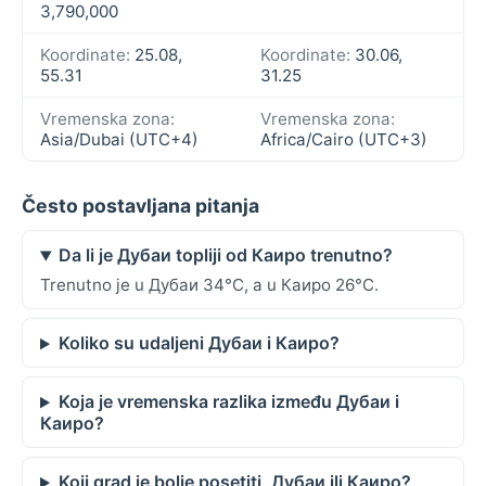
3,790,000
Koordinate:
25.08,
Koordinate:
30.06,
55.31
31.25
Vremenska zona:
Vremenska zona:
Asia/Dubai (UTC+4)
Africa/Cairo (UTC+3)
Često postavljana pitanja
Da li je Дубаи topliji od Каиро trenutno?
Trenutno je u Дубаи 34°C, a u Каиро 26°C.
Koliko su udaljeni Дубаи i Каиро?
Koja je vremenska razlika između Дубаи i
Каиро?
Koji grad je bolje posetiti, Дубаи ili Каиро?