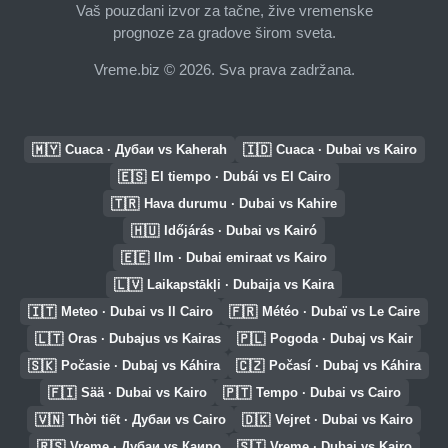
Vaš pouzdani izvor za tačne, žive vremenske
prognoze za gradove širom sveta.
Vreme.biz © 2026. Sva prava zadržana.
🇲🇾
🇮🇩
Cuaca · Дубаи vs Kaherah
Cuaca · Dubai vs Kairo
🇪🇸
El tiempo · Dubái vs El Cairo
🇹🇷
Hava durumu · Dubai vs Kahire
🇭🇺
Időjárás · Dubai vs Kairó
🇪🇪
Ilm · Dubai emiraat vs Kairo
🇱🇻
Laikapstākļi · Dubaija vs Kaira
🇮🇹
🇫🇷
Meteo · Dubai vs Il Cairo
Météo · Dubaï vs Le Caire
🇱🇹
🇵🇱
Oras · Dubajus vs Kairas
Pogoda · Dubaj vs Kair
🇸🇰
🇨🇿
Počasie · Dubaj vs Káhira
Počasí · Dubaj vs Káhira
🇫🇮
🇵🇹
Sää · Dubai vs Kairo
Tempo · Dubai vs Cairo
🇻🇳
🇩🇰
Thời tiết · Дубаи vs Cairo
Vejret · Dubai vs Kairo
🇷🇸
🇸🇮
Vreme · Дубаи vs Каиро
Vreme · Dubaj vs Kairo