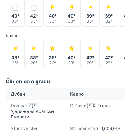
40°
42°
40°
40°
39°
39°
42
33°
33°
33°
33°
33°
32°
32°
Каиро
38°
38°
38°
40°
42°
42°
40
26°
26°
26°
28°
29°
28°
28°
Činjenice o gradu
Дубаи
Каиро
Država:
🇦🇪
Država:
🇪🇬 Египат
Уједињени Арапски
Емирати
Stanovništvo:
Stanovništvo:
9,606,916