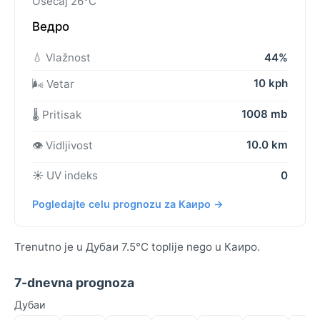
Osećaj 26°C
Ведро
💧 Vlažnost
44%
10 kph
🌬️ Vetar
1008 mb
🌡️ Pritisak
10.0 km
👁️ Vidljivost
☀️ UV indeks
0
Pogledajte celu prognozu za Каиро →
Trenutno je u Дубаи 7.5°C toplije nego u Каиро.
7-dnevna prognoza
Дубаи