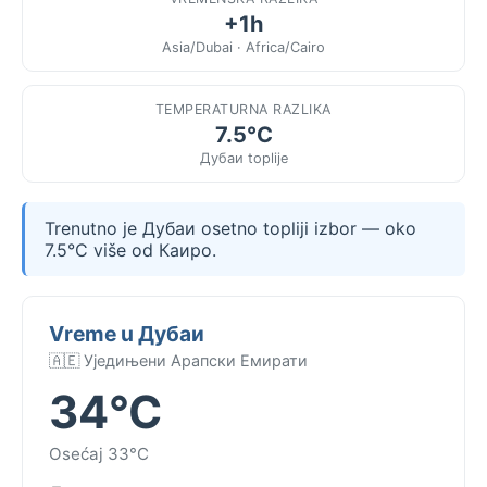
+1h
Asia/Dubai · Africa/Cairo
TEMPERATURNA RAZLIKA
7.5°C
Дубаи toplije
Trenutno je Дубаи osetno topliji izbor — oko
7.5°C više od Каиро.
Vreme u Дубаи
🇦🇪 Уједињени Арапски Емирати
34°C
Osećaj 33°C