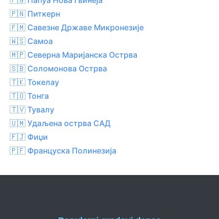
🇵🇳 Питкерн
🇫🇲 Савезне Државе Микронезије
🇼🇸 Самоа
🇲🇵 Северна Маријанска Острва
🇸🇧 Соломонова Острва
🇹🇰 Токелау
🇹🇴 Тонга
🇹🇻 Тувалу
🇺🇲 Удаљена острва САД
🇫🇯 Фиџи
🇵🇫 Француска Полинезија