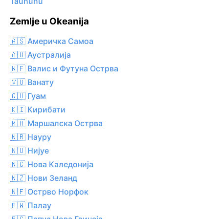
Tauhunu
Zemlje u Okeanija
🇦🇸 Америчка Самоа
🇦🇺 Аустралија
🇼🇫 Валис и Футуна Острва
🇻🇺 Ванату
🇬🇺 Гуам
🇰🇮 Кирибати
🇲🇭 Маршалска Острва
🇳🇷 Науру
🇳🇺 Нијуе
🇳🇨 Нова Каледонија
🇳🇿 Нови Зеланд
🇳🇫 Острво Норфок
🇵🇼 Палау
🇵🇬 Папуа Нова Гвинеја