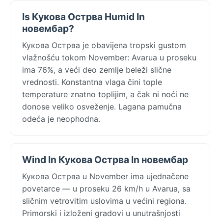
Is Кукова Острва Humid In
новембар?
Кукова Острва je obavijena tropski gustom
vlažnošću tokom November: Avarua u proseku
ima 76%, a veći deo zemlje beleži slične
vrednosti. Konstantna vlaga čini tople
temperature znatno toplijim, a čak ni noći ne
donose veliko osveženje. Lagana pamučna
odeća je neophodna.
Wind In Кукова Острва In новембар
Кукова Острва u November ima ujednačene
povetarce — u proseku 26 km/h u Avarua, sa
sličnim vetrovitim uslovima u većini regiona.
Primorski i izloženi gradovi u unutrašnjosti