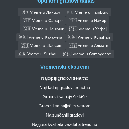
Popularni gradovi danas
🇨🇳 Vreme u Ланџоу
🇩🇪 Vreme u Hamburg
🇯🇵 Vreme u Сапоро
🇹🇷 Vreme u Измир
🇨🇳 Vreme u Нанкинг
🇨🇳 Vreme u Хефеј
🇰🇪 Vreme u Какамега
🇨🇳 Vreme u Kunshan
🇨🇳 Vreme u Шаосинг
🇰🇿 Vreme u Алмати
🇨🇳 Vreme u Suzhou
🇬🇳 Vreme u Camayenne
Vremenski ekstremi
Najtopliji gradovi trenutno
Najhladniji gradovi trenutno
Gradovi sa najviše kiše
Gradovi sa najjačim vetrom
Najsunčaniji gradovi
Najgora kvaliteta vazduha trenutno