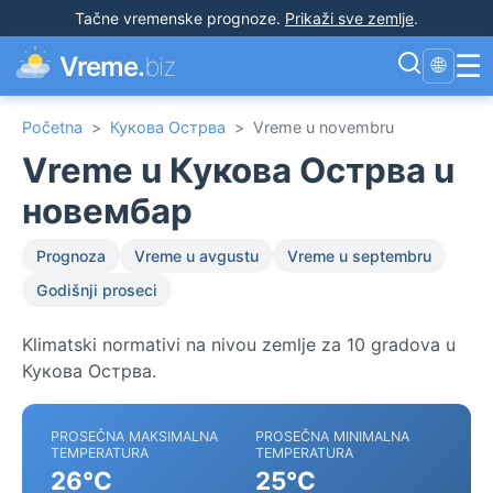
Tačne vremenske prognoze
.
Prikaži sve zemlje
.
☰
Vreme.
biz
🌐
Početna
>
Кукова Острва
>
Vreme u novembru
Vreme u Кукова Острва u
новембар
Prognoza
Vreme u avgustu
Vreme u septembru
Godišnji proseci
Klimatski normativi na nivou zemlje za 10 gradova u
Кукова Острва.
PROSEČNA MAKSIMALNA
PROSEČNA MINIMALNA
TEMPERATURA
TEMPERATURA
26°C
25°C