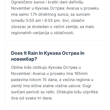
Ograničeno sunce i kratki dani definišu
November u Кукова Острва: Avarua u proseku
ima samo 1.7h direktnog sunca, sa suncem
između 5:50 am i 6:55 pm. Sivi, oblačni
obrazac je dosledan u većini zemlje, sa malo
regionalnih varijacija u oblačnosti.
Does It Rain In Кукова Острва In
новембар?
Obilne kiše oblikuju Кукова Острва u
November: Avarua u proseku ima 165mm
padavina tokom 15 dana, a većina regiona u
zemlji ima slične stalne vlažne uslove. Dugi
sunčani periodi su retki. Očekujte kišu otprilike
dva od svaka tri dana.