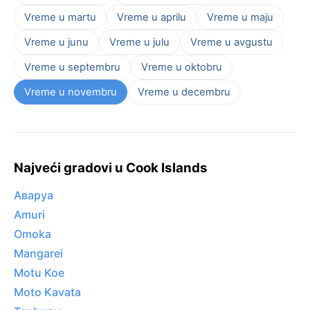
Vreme u martu
Vreme u aprilu
Vreme u maju
Vreme u junu
Vreme u julu
Vreme u avgustu
Vreme u septembru
Vreme u oktobru
Vreme u novembru
Vreme u decembru
Najveći gradovi u Cook Islands
Аваруа
Amuri
Omoka
Mangarei
Motu Koe
Moto Kavata