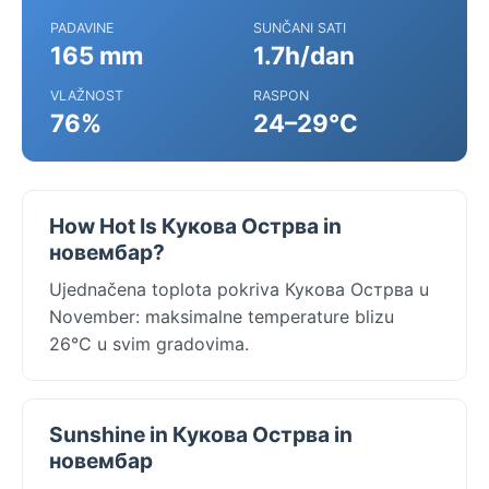
PADAVINE
SUNČANI SATI
165 mm
1.7h/dan
VLAŽNOST
RASPON
76%
24–29°C
How Hot Is Кукова Острва in
новембар?
Ujednačena toplota pokriva Кукова Острва u
November: maksimalne temperature blizu
26°C u svim gradovima.
Sunshine in Кукова Острва in
новембар