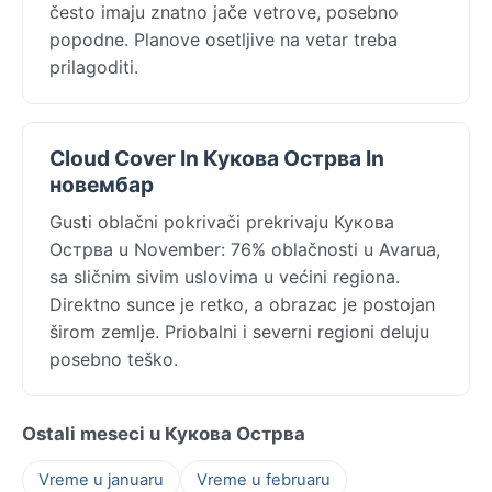
često imaju znatno jače vetrove, posebno
popodne. Planove osetljive na vetar treba
prilagoditi.
Cloud Cover In Кукова Острва In
новембар
Gusti oblačni pokrivači prekrivaju Кукова
Острва u November: 76% oblačnosti u Avarua,
sa sličnim sivim uslovima u većini regiona.
Direktno sunce je retko, a obrazac je postojan
širom zemlje. Priobalni i severni regioni deluju
posebno teško.
Ostali meseci u Кукова Острва
Vreme u januaru
Vreme u februaru