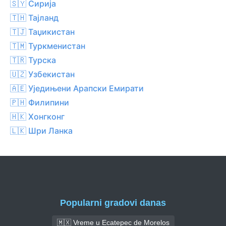
🇸🇾 Сирија
🇹🇭 Тајланд
🇹🇯 Таџикистан
🇹🇲 Туркменистан
🇹🇷 Турска
🇺🇿 Узбекистан
🇦🇪 Уједињени Арапски Емирати
🇵🇭 Филипини
🇭🇰 Хонгконг
🇱🇰 Шри Ланка
Popularni gradovi danas
🇲🇽 Vreme u Ecatepec de Morelos