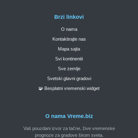
Brzi linkovi
O nama
Kontaktirajte nas
Mapa sajta
Svi kontinentii
Sve zemlje
Svetski glavni gradovi
🧩 Besplatni vremenski widget
O nama Vreme.biz
Vaš pouzdani izvor za tačne, žive vremenske
prognoze za gradove širom sveta.