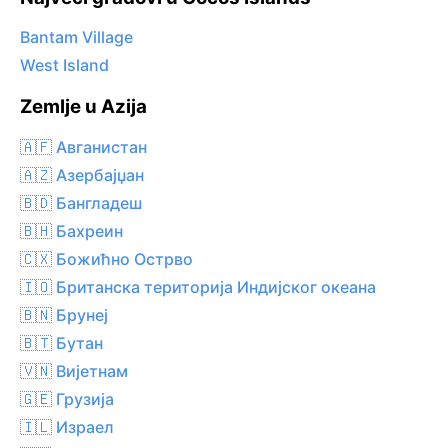
Bantam Village
West Island
Zemlje u Azija
🇦🇫 Авганистан
🇦🇿 Азербајџан
🇧🇩 Бангладеш
🇧🇭 Бахреин
🇨🇽 Божићно Острво
🇮🇴 Британска територија Индијског океана
🇧🇳 Брунеј
🇧🇹 Бутан
🇻🇳 Вијетнам
🇬🇪 Грузија
🇮🇱 Израел