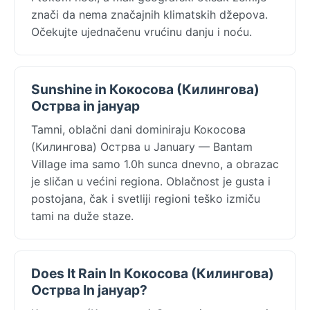
znači da nema značajnih klimatskih džepova.
Očekujte ujednačenu vrućinu danju i noću.
Sunshine in Кокосова (Килингова)
Острва in јануар
Tamni, oblačni dani dominiraju Кокосова
(Килингова) Острва u January — Bantam
Village ima samo 1.0h sunca dnevno, a obrazac
je sličan u većini regiona. Oblačnost je gusta i
postojana, čak i svetliji regioni teško izmiču
tami na duže staze.
Does It Rain In Кокосова (Килингова)
Острва In јануар?