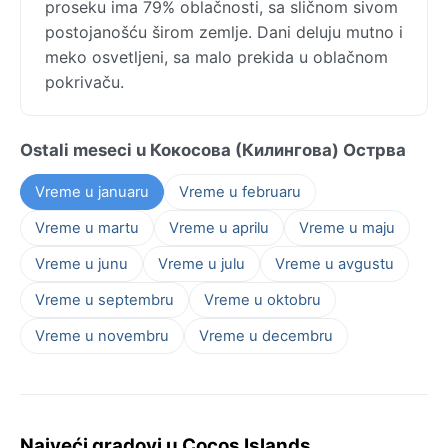
proseku ima 79% oblačnosti, sa sličnom sivom
postojanošću širom zemlje. Dani deluju mutno i
meko osvetljeni, sa malo prekida u oblačnom
pokrivaču.
Ostali meseci u Кокосова (Килингова) Острва
Vreme u januaru
Vreme u februaru
Vreme u martu
Vreme u aprilu
Vreme u maju
Vreme u junu
Vreme u julu
Vreme u avgustu
Vreme u septembru
Vreme u oktobru
Vreme u novembru
Vreme u decembru
Najveći gradovi u Cocos Islands