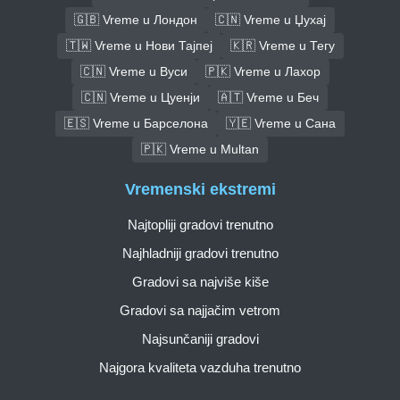
🇬🇧 Vreme u Лондон
🇨🇳 Vreme u Џухај
🇹🇼 Vreme u Нови Тајпеј
🇰🇷 Vreme u Тегу
🇨🇳 Vreme u Вуси
🇵🇰 Vreme u Лахор
🇨🇳 Vreme u Цуенји
🇦🇹 Vreme u Беч
🇪🇸 Vreme u Барселона
🇾🇪 Vreme u Сана
🇵🇰 Vreme u Multan
Vremenski ekstremi
Najtopliji gradovi trenutno
Najhladniji gradovi trenutno
Gradovi sa najviše kiše
Gradovi sa najjačim vetrom
Najsunčaniji gradovi
Najgora kvaliteta vazduha trenutno