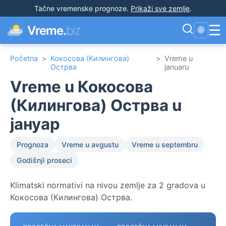
Tačne vremenske prognoze
.
Prikaži sve zemlje
.
☰
Vreme.
biz
🌐
Početna
>
Кокосова (Килингова)
>
Vreme u
Острва
januaru
Vreme u Кокосова
(Килингова) Острва u
јануар
Prognoza
Vreme u avgustu
Vreme u septembru
Godišnji proseci
Klimatski normativi na nivou zemlje za 2 gradova u
Кокосова (Килингова) Острва.