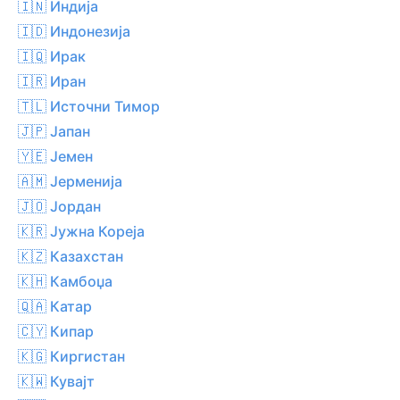
🇮🇳 Индија
🇮🇩 Индонезија
🇮🇶 Ирак
🇮🇷 Иран
🇹🇱 Источни Тимор
🇯🇵 Јапан
🇾🇪 Јемен
🇦🇲 Јерменија
🇯🇴 Јордан
🇰🇷 Јужна Кореја
🇰🇿 Казахстан
🇰🇭 Камбоџа
🇶🇦 Катар
🇨🇾 Кипар
🇰🇬 Киргистан
🇰🇼 Кувајт