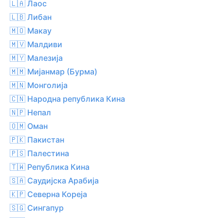
🇱🇦 Лаос
🇱🇧 Либан
🇲🇴 Макау
🇲🇻 Малдиви
🇲🇾 Малезија
🇲🇲 Мијанмар (Бурма)
🇲🇳 Монголија
🇨🇳 Народна република Кина
🇳🇵 Непал
🇴🇲 Оман
🇵🇰 Пакистан
🇵🇸 Палестина
🇹🇼 Република Кина
🇸🇦 Саудијска Арабија
🇰🇵 Северна Кореја
🇸🇬 Сингапур