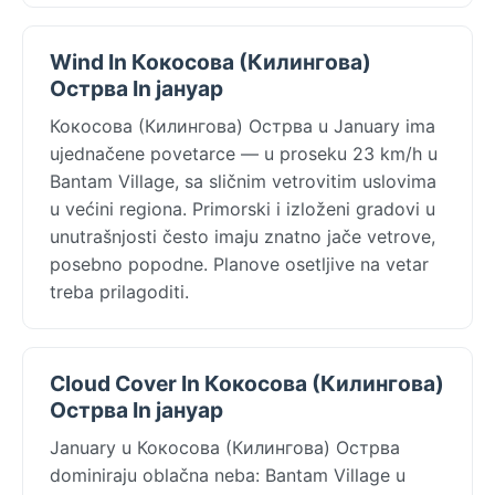
Wind In Кокосова (Килингова)
Острва In јануар
Кокосова (Килингова) Острва u January ima
ujednačene povetarce — u proseku 23 km/h u
Bantam Village, sa sličnim vetrovitim uslovima
u većini regiona. Primorski i izloženi gradovi u
unutrašnjosti često imaju znatno jače vetrove,
posebno popodne. Planove osetljive na vetar
treba prilagoditi.
Cloud Cover In Кокосова (Килингова)
Острва In јануар
January u Кокосова (Килингова) Острва
dominiraju oblačna neba: Bantam Village u