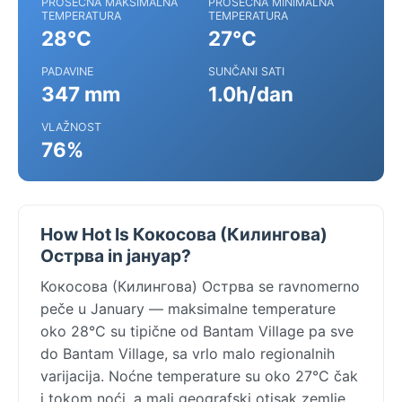
PROSEČNA MAKSIMALNA
PROSEČNA MINIMALNA
TEMPERATURA
TEMPERATURA
28°C
27°C
PADAVINE
SUNČANI SATI
347 mm
1.0h/dan
VLAŽNOST
76%
How Hot Is Кокосова (Килингова)
Острва in јануар?
Кокосова (Килингова) Острва se ravnomerno
peče u January — maksimalne temperature
oko 28°C su tipične od Bantam Village pa sve
do Bantam Village, sa vrlo malo regionalnih
varijacija. Noćne temperature su oko 27°C čak
i tokom noći, a mali geografski otisak zemlje