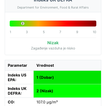
Department for Environment, Food & Rural Affairs
2
1
3
5
7
9
10
Nizak
Zagađenje vazduha je nisko
Parametar
Vrednost
Indeks US
1 (Dobar)
EPA:
Indeks UK
2 (Nizak)
DEFRA:
CO:
107.0 µg/m³