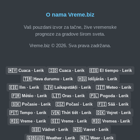
O nama Vreme.biz
Vaš pouzdani izvor za tačne, žive vremenske
prognoze za gradove širom sveta.
Vreme.biz © 2026. Sva prava zadržana.
🇲🇾
🇮🇩
🇪🇸
Cuaca · Lerik
Cuaca · Lerik
El tiempo · Lerik
🇹🇷
🇭🇺
Hava durumu · Lerik
Időjárás · Lerik
🇪🇪
🇱🇻
🇮🇹
Ilm · Lerik
Laikapstākļi · Lerik
Meteo · Lerik
🇫🇷
🇱🇹
🇵🇱
Météo · Lerik
Oras · Lerik
Pogoda · Lerik
🇸🇰
🇨🇿
🇫🇮
Počasie · Lerik
Počasí · Lerik
Sää · Lerik
🇵🇹
🇻🇳
🇩🇰
Tempo · Lerik
Thời tiết · Lerik
Vejret · Lerik
🇷🇸
🇸🇮
🇷🇴
Vreme · Lerik
Vreme · Lerik
Vremea · Lerik
🇸🇪
🇳🇴
Vädret · Lerik
Været · Lerik
🇬🇧🇺🇸
🇳🇱
Weather · Lerik
Weer · Lerik