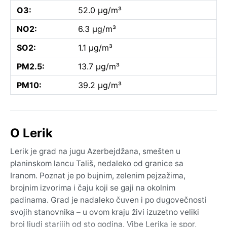
O3:
52.0 µg/m³
NO2:
6.3 µg/m³
SO2:
1.1 µg/m³
PM2.5:
13.7 µg/m³
PM10:
39.2 µg/m³
O Lerik
Lerik je grad na jugu Azerbejdžana, smešten u
planinskom lancu Tališ, nedaleko od granice sa
Iranom. Poznat je po bujnim, zelenim pejzažima,
brojnim izvorima i čaju koji se gaji na okolnim
padinama. Grad je nadaleko čuven i po dugovečnosti
svojih stanovnika – u ovom kraju živi izuzetno veliki
broj ljudi starijih od sto godina. Vibe Lerika je spor,