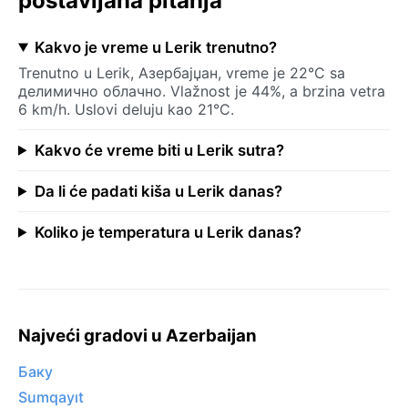
postavljana pitanja
Kakvo je vreme u Lerik trenutno?
Trenutno u Lerik, Азербајџан, vreme je 22°C sa
делимично облачно. Vlažnost je 44%, a brzina vetra
6 km/h. Uslovi deluju kao 21°C.
Kakvo će vreme biti u Lerik sutra?
Da li će padati kiša u Lerik danas?
Koliko je temperatura u Lerik danas?
Najveći gradovi u Azerbaijan
Баку
Sumqayıt