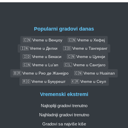
Popularni gradovi danas
🇨🇳 Vreme u Венџоу
🇨🇳 Vreme u Хефеј
🇮🇳 Vreme u Делхи
🇮🇩 Vreme u Тангеранг
🇮🇩 Vreme u Бекаси
🇨🇳 Vreme u Цуенји
🇨🇳 Vreme u Lu’an
🇨🇱 Vreme u Сантјаго
🇧🇷 Vreme u Рио де Жанејро
🇨🇳 Vreme u Huainan
🇷🇴 Vreme u Букурешт
🇰🇷 Vreme u Сеул
Vremenski ekstremi
Najtopliji gradovi trenutno
Najhladniji gradovi trenutno
Gradovi sa najviše kiše