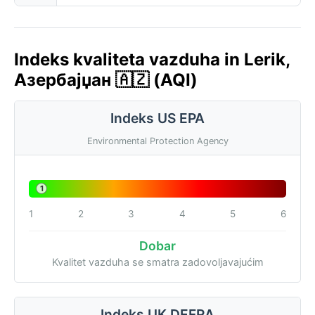
Indeks kvaliteta vazduha in Lerik,
Азербајџан 🇦🇿 (AQI)
Indeks US EPA
Environmental Protection Agency
1
1
2
3
4
5
6
Dobar
Kvalitet vazduha se smatra zadovoljavajućim
Indeks UK DEFRA