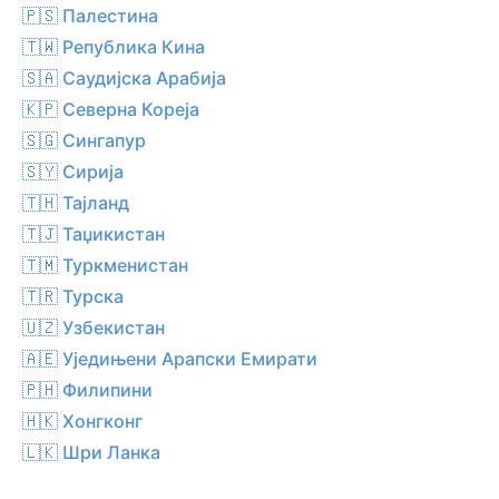
🇵🇸 Палестина
🇹🇼 Република Кина
🇸🇦 Саудијска Арабија
🇰🇵 Северна Кореја
🇸🇬 Сингапур
🇸🇾 Сирија
🇹🇭 Тајланд
🇹🇯 Таџикистан
🇹🇲 Туркменистан
🇹🇷 Турска
🇺🇿 Узбекистан
🇦🇪 Уједињени Арапски Емирати
🇵🇭 Филипини
🇭🇰 Хонгконг
🇱🇰 Шри Ланка