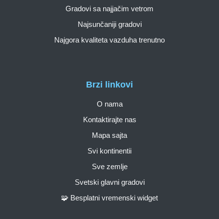
Gradovi sa najjačim vetrom
Najsunčaniji gradovi
Najgora kvaliteta vazduha trenutno
Brzi linkovi
O nama
Kontaktirajte nas
Mapa sajta
Svi kontinentii
Sve zemlje
Svetski glavni gradovi
🧩 Besplatni vremenski widget