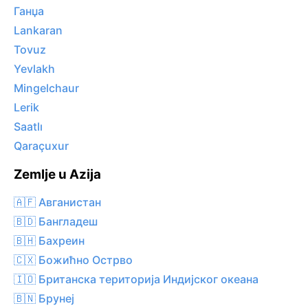
Ганџа
Lankaran
Tovuz
Yevlakh
Mingelchaur
Lerik
Saatlı
Qaraçuxur
Zemlje u Azija
🇦🇫 Авганистан
🇧🇩 Бангладеш
🇧🇭 Бахреин
🇨🇽 Божићно Острво
🇮🇴 Британска територија Индијског океана
🇧🇳 Брунеј