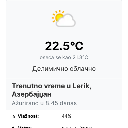
22.5°C
oseća se kao 21.3°C
Делимично облачно
Trenutno vreme u Lerik,
Азербајџан
Ažurirano u 8:45 danas
💧
Vlažnost:
44%