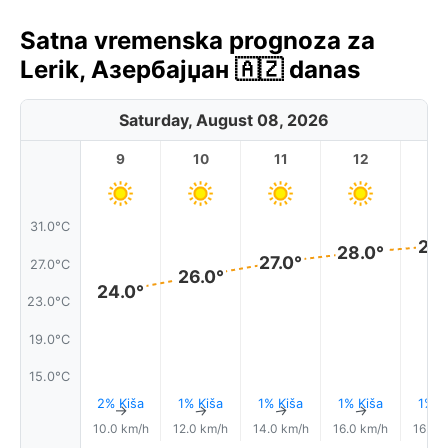
Satna vremenska prognoza za
Lerik, Азербајџан 🇦🇿 danas
Saturday, August 08, 2026
9
10
11
12
1
31.0°C
29.
28.0°
27.0°
27.0°C
26.0°
24.0°
23.0°C
19.0°C
15.0°C
2% Kiša
1% Kiša
1% Kiša
1% Kiša
1% K
↑
↑
↑
↑
10.0 km/h
12.0 km/h
14.0 km/h
16.0 km/h
16.0 