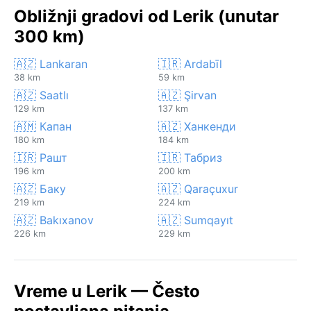
Obližnji gradovi od Lerik (unutar
300 km)
🇦🇿 Lankaran
🇮🇷 Ardabīl
38 km
59 km
🇦🇿 Saatlı
🇦🇿 Şirvan
129 km
137 km
🇦🇲 Капан
🇦🇿 Ханкенди
180 km
184 km
🇮🇷 Рашт
🇮🇷 Табриз
196 km
200 km
🇦🇿 Баку
🇦🇿 Qaraçuxur
219 km
224 km
🇦🇿 Bakıxanov
🇦🇿 Sumqayıt
226 km
229 km
Vreme u Lerik — Često