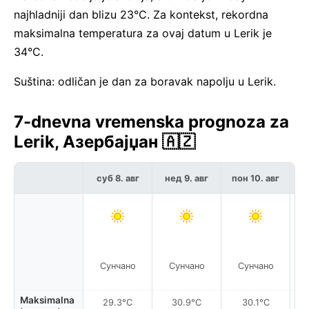
najhladniji dan blizu 23°C. Za kontekst, rekordna
maksimalna temperatura za ovaj datum u Lerik je
34°C.
Suština: odličan je dan za boravak napolju u Lerik.
7-dnevna vremenska prognoza za
Lerik, Азербајџан 🇦🇿
суб 8. авг
нед 9. авг
пон 10. авг
у
Сунчано
Сунчано
Сунчано
Maksimalna
29.3°C
30.9°C
30.1°C