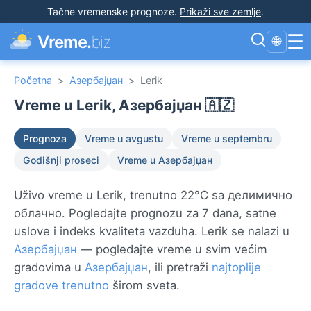
Tačne vremenske prognoze
.
Prikaži sve zemlje
.
☰
Vreme.
biz
🌐
Početna
>
Азербајџан
>
Lerik
Vreme u Lerik, Азербајџан 🇦🇿
Prognoza
Vreme u avgustu
Vreme u septembru
Godišnji proseci
Vreme u Азербајџан
Uživo vreme u Lerik, trenutno 22°C sa делимично
облачно. Pogledajte prognozu za 7 dana, satne
uslove i indeks kvaliteta vazduha. Lerik se nalazi u
Азербајџан
— pogledajte vreme u svim većim
gradovima u
Азербајџан
, ili pretraži
najtoplije
gradove trenutno
širom sveta.