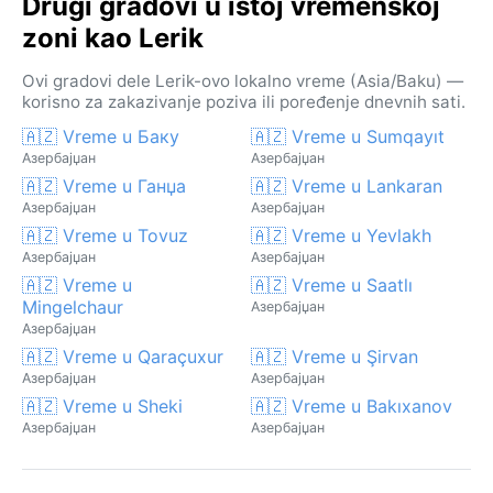
Drugi gradovi u istoj vremenskoj
zoni kao Lerik
Ovi gradovi dele Lerik-ovo lokalno vreme (Asia/Baku) —
korisno za zakazivanje poziva ili poređenje dnevnih sati.
🇦🇿 Vreme u Баку
🇦🇿 Vreme u Sumqayıt
Азербајџан
Азербајџан
🇦🇿 Vreme u Ганџа
🇦🇿 Vreme u Lankaran
Азербајџан
Азербајџан
🇦🇿 Vreme u Tovuz
🇦🇿 Vreme u Yevlakh
Азербајџан
Азербајџан
🇦🇿 Vreme u
🇦🇿 Vreme u Saatlı
Mingelchaur
Азербајџан
Азербајџан
🇦🇿 Vreme u Qaraçuxur
🇦🇿 Vreme u Şirvan
Азербајџан
Азербајџан
🇦🇿 Vreme u Sheki
🇦🇿 Vreme u Bakıxanov
Азербајџан
Азербајџан