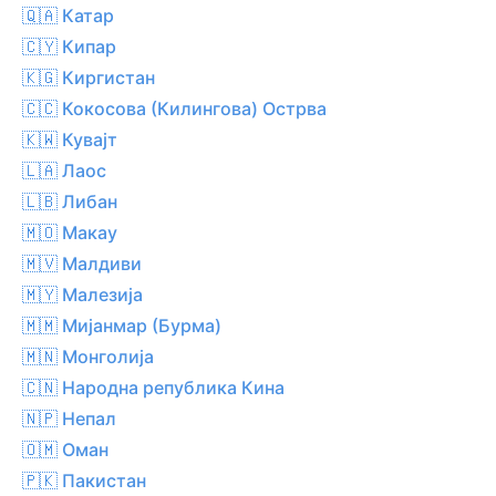
🇶🇦 Катар
🇨🇾 Кипар
🇰🇬 Киргистан
🇨🇨 Кокосова (Килингова) Острва
🇰🇼 Кувајт
🇱🇦 Лаос
🇱🇧 Либан
🇲🇴 Макау
🇲🇻 Малдиви
🇲🇾 Малезија
🇲🇲 Мијанмар (Бурма)
🇲🇳 Монголија
🇨🇳 Народна република Кина
🇳🇵 Непал
🇴🇲 Оман
🇵🇰 Пакистан