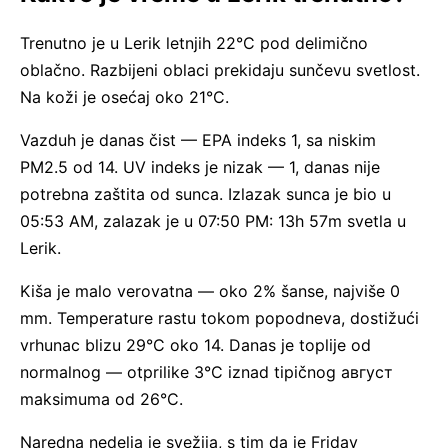
Trenutno je u Lerik letnjih 22°C pod delimično
oblačno. Razbijeni oblaci prekidaju sunčevu svetlost.
Na koži je osećaj oko 21°C.
Vazduh je danas čist — EPA indeks 1, sa niskim
PM2.5 od 14. UV indeks je nizak — 1, danas nije
potrebna zaštita od sunca. Izlazak sunca je bio u
05:53 AM, zalazak je u 07:50 PM: 13h 57m svetla u
Lerik.
Kiša je malo verovatna — oko 2% šanse, najviše 0
mm. Temperature rastu tokom popodneva, dostižući
vrhunac blizu 29°C oko 14. Danas je toplije od
normalnog — otprilike 3°C iznad tipičnog август
maksimuma od 26°C.
Naredna nedelja je svežija, s tim da je Friday