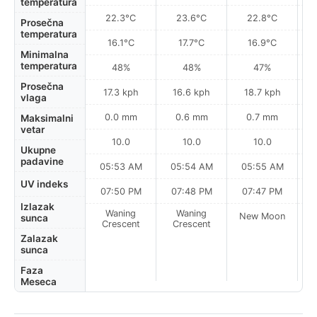
temperatura
22.3°C
23.6°C
22.8°C
Prosečna
temperatura
16.1°C
17.7°C
16.9°C
Minimalna
temperatura
48%
48%
47%
Prosečna
17.3 kph
16.6 kph
18.7 kph
vlaga
0.0 mm
0.6 mm
0.7 mm
Maksimalni
vetar
10.0
10.0
10.0
Ukupne
padavine
05:53 AM
05:54 AM
05:55 AM
0
UV indeks
07:50 PM
07:48 PM
07:47 PM
Izlazak
Waning
Waning
New Moon
N
sunca
Crescent
Crescent
Zalazak
sunca
Faza
Meseca