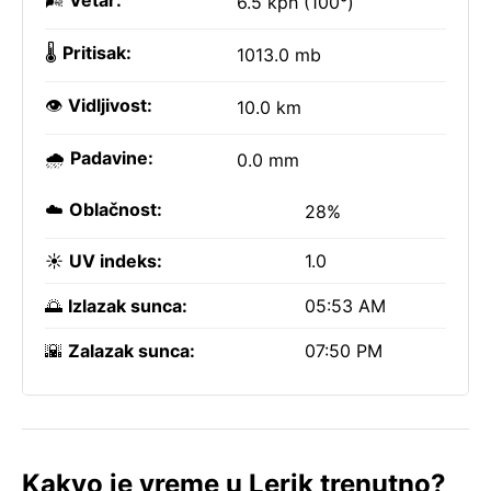
🌬️
Vetar:
6.5 kph (100°)
🌡️
Pritisak:
1013.0 mb
👁️
Vidljivost:
10.0 km
🌧️
Padavine:
0.0 mm
☁️
Oblačnost:
28%
☀️
UV indeks:
1.0
🌅
Izlazak sunca:
05:53 AM
🌇
Zalazak sunca:
07:50 PM
Kakvo je vreme u Lerik trenutno?