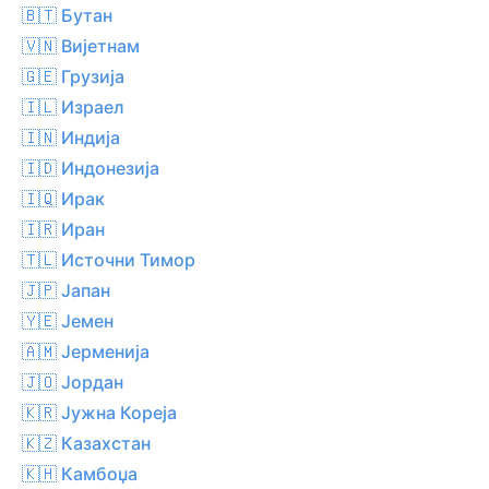
🇧🇹 Бутан
🇻🇳 Вијетнам
🇬🇪 Грузија
🇮🇱 Израел
🇮🇳 Индија
🇮🇩 Индонезија
🇮🇶 Ирак
🇮🇷 Иран
🇹🇱 Источни Тимор
🇯🇵 Јапан
🇾🇪 Јемен
🇦🇲 Јерменија
🇯🇴 Јордан
🇰🇷 Јужна Кореја
🇰🇿 Казахстан
🇰🇭 Камбоџа