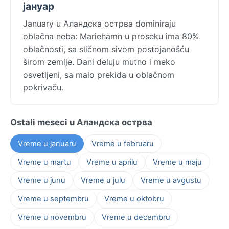
јануар
January u Аландска острва dominiraju
oblačna neba: Mariehamn u proseku ima 80%
oblačnosti, sa sličnom sivom postojanošću
širom zemlje. Dani deluju mutno i meko
osvetljeni, sa malo prekida u oblačnom
pokrivaču.
Ostali meseci u Аландска острва
Vreme u januaru
Vreme u februaru
Vreme u martu
Vreme u aprilu
Vreme u maju
Vreme u junu
Vreme u julu
Vreme u avgustu
Vreme u septembru
Vreme u oktobru
Vreme u novembru
Vreme u decembru