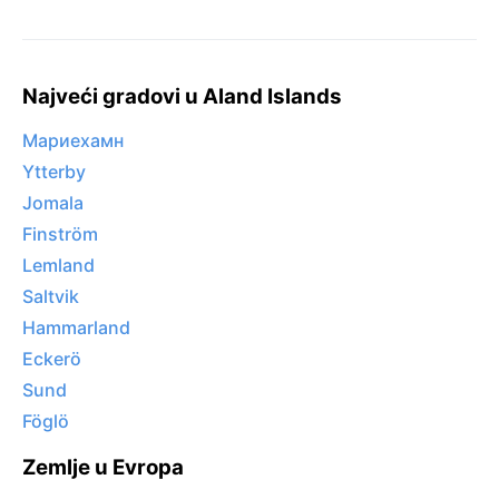
Najveći gradovi u Aland Islands
Мариехамн
Ytterby
Jomala
Finström
Lemland
Saltvik
Hammarland
Eckerö
Sund
Föglö
Zemlje u Evropa