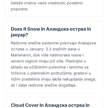
beleže znatno veće vrednosti, posebno
popodne.
Does It Snow In Аландска острва In
јануар?
Redovne snežne padavine pokrivaju Аландска
острва u January: 3.3 snežnih dana u
Mariehamn, dok više nadmorske visine i
severni regioni imaju još više. Planirajte u
skladu sa očišćenim putevima i lancima za
točkove u planinskim područjima; gradovi u
nižim predelima imaju lakše nakupljanje snega,
ali i dalje redovne snežne događaje.
Cloud Cover In Аландска острва In