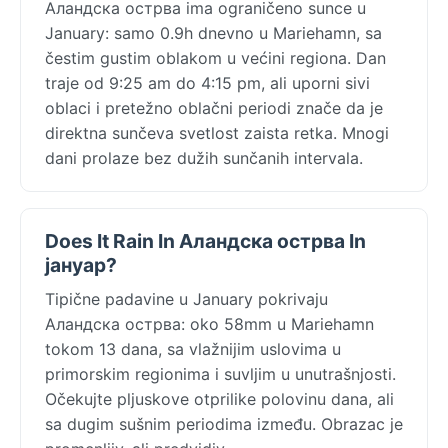
Аландска острва ima ograničeno sunce u
January: samo 0.9h dnevno u Mariehamn, sa
čestim gustim oblakom u većini regiona. Dan
traje od 9:25 am do 4:15 pm, ali uporni sivi
oblaci i pretežno oblačni periodi znače da je
direktna sunčeva svetlost zaista retka. Mnogi
dani prolaze bez dužih sunčanih intervala.
Does It Rain In Аландска острва In
јануар?
Tipične padavine u January pokrivaju
Аландска острва: oko 58mm u Mariehamn
tokom 13 dana, sa vlažnijim uslovima u
primorskim regionima i suvljim u unutrašnjosti.
Očekujte pljuskove otprilike polovinu dana, ali
sa dugim sušnim periodima između. Obrazac je