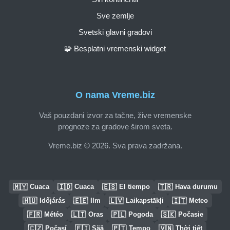
Sve zemlje
Svetski glavni gradovi
🧩 Besplatni vremenski widget
O nama Vreme.biz
Vaš pouzdani izvor za tačne, žive vremenske
prognoze za gradove širom sveta.
Vreme.biz © 2026. Sva prava zadržana.
🇲🇾
🇮🇩
🇪🇸
🇹🇷
Cuaca
Cuaca
El tiempo
Hava durumu
🇭🇺
🇪🇪
🇱🇻
🇮🇹
Időjárás
Ilm
Laikapstākļi
Meteo
🇫🇷
🇱🇹
🇵🇱
🇸🇰
Météo
Oras
Pogoda
Počasie
🇨🇿
🇫🇮
🇵🇹
🇻🇳
Počasí
Sää
Tempo
Thời tiết