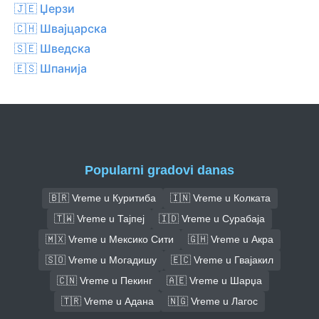
🇯🇪 Џерзи
🇨🇭 Швајцарска
🇸🇪 Шведска
🇪🇸 Шпанија
Popularni gradovi danas
🇧🇷 Vreme u Куритиба
🇮🇳 Vreme u Колката
🇹🇼 Vreme u Тајпеј
🇮🇩 Vreme u Сурабаја
🇲🇽 Vreme u Мексико Сити
🇬🇭 Vreme u Акра
🇸🇴 Vreme u Могадишу
🇪🇨 Vreme u Гвајакил
🇨🇳 Vreme u Пекинг
🇦🇪 Vreme u Шарџа
🇹🇷 Vreme u Адана
🇳🇬 Vreme u Лагос