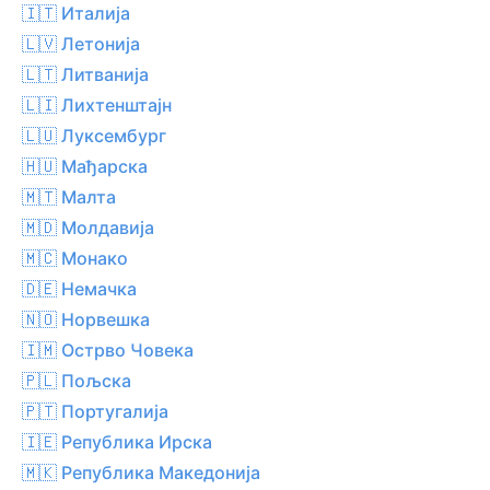
🇮🇹 Италија
🇱🇻 Летонија
🇱🇹 Литванија
🇱🇮 Лихтенштајн
🇱🇺 Луксембург
🇭🇺 Мађарска
🇲🇹 Малта
🇲🇩 Молдавија
🇲🇨 Монако
🇩🇪 Немачка
🇳🇴 Норвешка
🇮🇲 Острво Човека
🇵🇱 Пољска
🇵🇹 Португалија
🇮🇪 Република Ирска
🇲🇰 Република Македонија