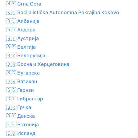
🇲🇪 Crna Gora
🇽🇰 Socijalistička Autonomna Pokrajina Kosovo
🇦🇱 Албанија
🇦🇩 Андора
🇦🇹 Аустрија
🇧🇪 Белгија
🇧🇾 Белорусија
🇧🇦 Босна и Херцеговина
🇧🇬 Бугарска
🇻🇦 Ватикан
🇬🇬 Гернзи
🇬🇮 Гибралтар
🇬🇷 Грчка
🇩🇰 Данска
🇪🇪 Естонија
🇮🇸 Исланд