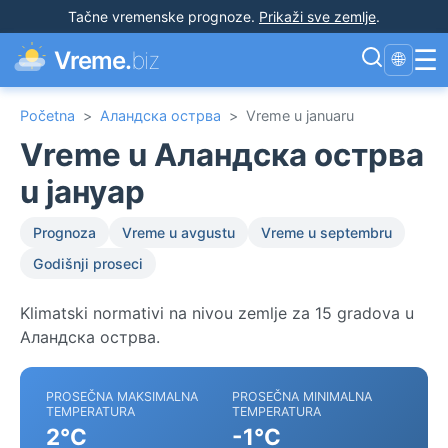
Tačne vremenske prognoze
.
Prikaži sve zemlje
.
☰
Vreme.
biz
🌐
Početna
>
Аландска острва
>
Vreme u januaru
Vreme u Аландска острва
u јануар
Prognoza
Vreme u avgustu
Vreme u septembru
Godišnji proseci
Klimatski normativi na nivou zemlje za 15 gradova u
Аландска острва.
PROSEČNA MAKSIMALNA
PROSEČNA MINIMALNA
TEMPERATURA
TEMPERATURA
2°C
-1°C