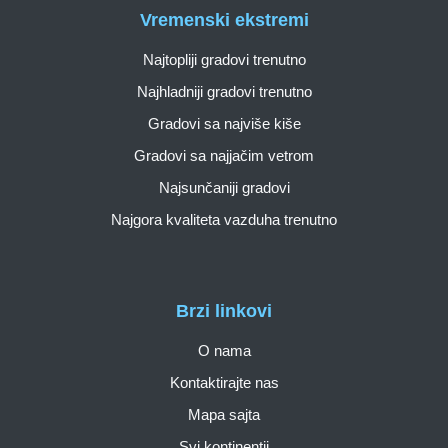
Vremenski ekstremi
Najtopliji gradovi trenutno
Najhladniji gradovi trenutno
Gradovi sa najviše kiše
Gradovi sa najjačim vetrom
Najsunčaniji gradovi
Najgora kvaliteta vazduha trenutno
Brzi linkovi
O nama
Kontaktirajte nas
Mapa sajta
Svi kontinentii