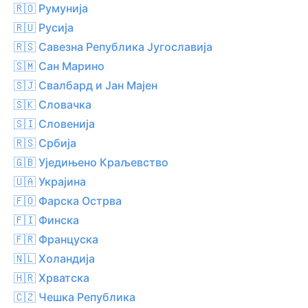
🇷🇴 Румунија
🇷🇺 Русија
🇷🇸 Савезна Република Југославија
🇸🇲 Сан Марино
🇸🇯 Свалбард и Јан Мајен
🇸🇰 Словачка
🇸🇮 Словенија
🇷🇸 Србија
🇬🇧 Уједињено Краљевство
🇺🇦 Украјина
🇫🇴 Фарска Острва
🇫🇮 Финска
🇫🇷 Француска
🇳🇱 Холандија
🇭🇷 Хрватска
🇨🇿 Чешка Република