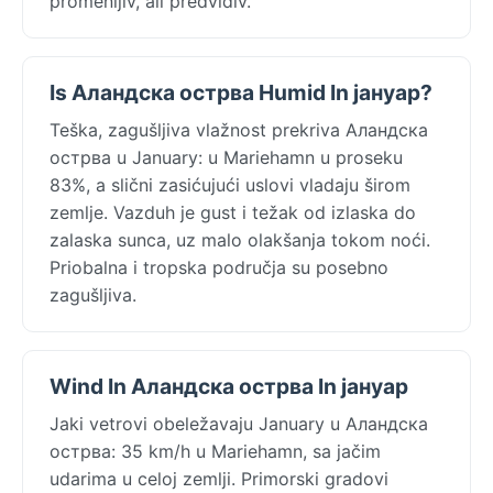
promenljiv, ali predvidiv.
Is Аландска острва Humid In јануар?
Teška, zagušljiva vlažnost prekriva Аландска
острва u January: u Mariehamn u proseku
83%, a slični zasićujući uslovi vladaju širom
zemlje. Vazduh je gust i težak od izlaska do
zalaska sunca, uz malo olakšanja tokom noći.
Priobalna i tropska područja su posebno
zagušljiva.
Wind In Аландска острва In јануар
Jaki vetrovi obeležavaju January u Аландска
острва: 35 km/h u Mariehamn, sa jačim
udarima u celoj zemlji. Primorski gradovi