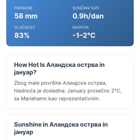
PADAVINE
SUNČANI SATI
58 mm
0.9h/dan
VLAŽNOST
RASPON
83%
-1–2°C
How Hot Is Аландска острва in
јануар?
Zbog male površine Аландска острва,
hladnoća je dosledna: January prosečno 2°C,
sa Mariehamn kao reprezentativnim.
Sunshine in Аландска острва in
јануар