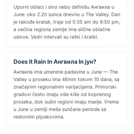
Uporni oblaci i sivo nebo definišu Ангвила u
June: oko 2.2h sunca dnevno u The Valley. Dan
je takođe kratak, traje od 5:35 am do 6:50 pm,
a većina regiona zemlje ima slične oblačne
uslove. Vedri intervali su retki i kratki.
Does It Rain In Ангвила In јун?
Ангвила ima umerene padavine u June — The
Valley u proseku ima 46mm tokom 10 dana, sa
značajnim regionalnim varijacijama. Primorski
gradovi često imaju više kiše od kopnenog
proseka, dok sušni regioni imaju manje. Vreme
u June u zemlji meša sunčane periode sa
redovnim pljuskovima.