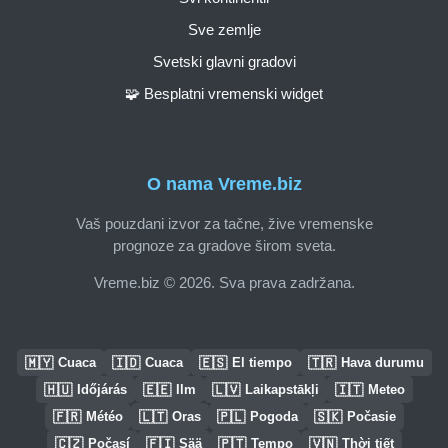
Sve zemlje
Svetski glavni gradovi
🧩 Besplatni vremenski widget
O nama Vreme.biz
Vaš pouzdani izvor za tačne, žive vremenske
prognoze za gradove širom sveta.
Vreme.biz © 2026. Sva prava zadržana.
🇲🇾
🇮🇩
🇪🇸
🇹🇷
Cuaca
Cuaca
El tiempo
Hava durumu
🇭🇺
🇪🇪
🇱🇻
🇮🇹
Időjárás
Ilm
Laikapstākļi
Meteo
🇫🇷
🇱🇹
🇵🇱
🇸🇰
Météo
Oras
Pogoda
Počasie
🇨🇿
🇫🇮
🇵🇹
🇻🇳
Počasí
Sää
Tempo
Thời tiết