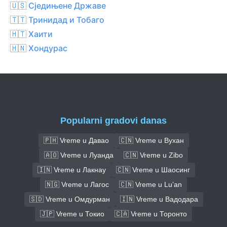
🇺🇸 Сједињене Државе
🇹🇹 Тринидад и Тобаго
🇭🇹 Хаити
🇭🇳 Хондурас
Popularni gradovi danas
🇵🇭 Vreme u Давао
🇨🇳 Vreme u Вухан
🇦🇴 Vreme u Луанда
🇨🇳 Vreme u Zibo
🇮🇳 Vreme u Лакнау
🇨🇳 Vreme u Шаосинг
🇳🇬 Vreme u Лагос
🇨🇳 Vreme u Lu’an
🇸🇩 Vreme u Омдурман
🇮🇳 Vreme u Вадодара
🇯🇵 Vreme u Токио
🇨🇦 Vreme u Торонто