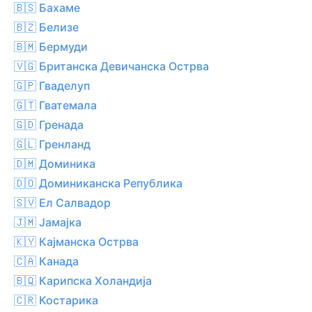
🇧🇸 Бахаме
🇧🇿 Белизе
🇧🇲 Бермуди
🇻🇬 Британска Девичанска Острва
🇬🇵 Гваделуп
🇬🇹 Гватемала
🇬🇩 Гренада
🇬🇱 Гренланд
🇩🇲 Доминика
🇩🇴 Доминиканска Република
🇸🇻 Ел Салвадор
🇯🇲 Јамајка
🇰🇾 Кајманска Острва
🇨🇦 Канада
🇧🇶 Карипска Холандија
🇨🇷 Костарика