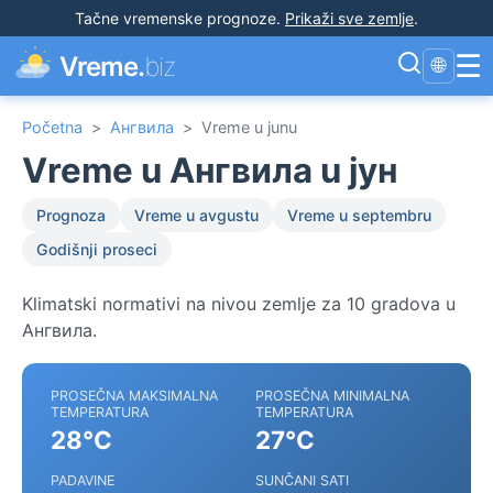
Tačne vremenske prognoze
.
Prikaži sve zemlje
.
☰
Vreme.
biz
🌐
Početna
>
Ангвила
>
Vreme u junu
Vreme u Ангвила u јун
Prognoza
Vreme u avgustu
Vreme u septembru
Godišnji proseci
Klimatski normativi na nivou zemlje za 10 gradova u
Ангвила.
PROSEČNA MAKSIMALNA
PROSEČNA MINIMALNA
TEMPERATURA
TEMPERATURA
28°C
27°C
PADAVINE
SUNČANI SATI