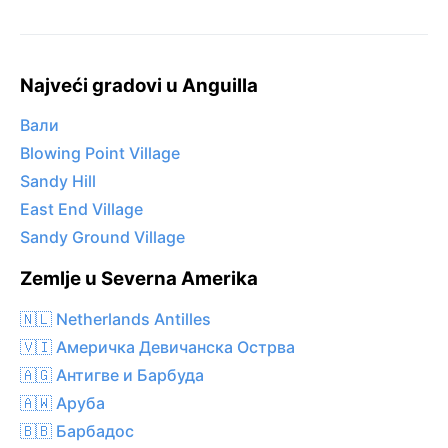
Najveći gradovi u Anguilla
Вали
Blowing Point Village
Sandy Hill
East End Village
Sandy Ground Village
Zemlje u Severna Amerika
🇳🇱 Netherlands Antilles
🇻🇮 Америчка Девичанска Острва
🇦🇬 Антигве и Барбуда
🇦🇼 Аруба
🇧🇧 Барбадос