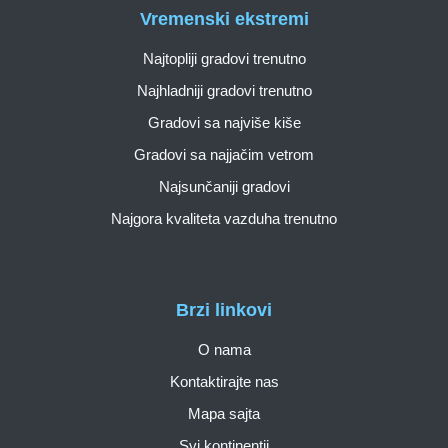
Vremenski ekstremi
Najtopliji gradovi trenutno
Najhladniji gradovi trenutno
Gradovi sa najviše kiše
Gradovi sa najjačim vetrom
Najsunčaniji gradovi
Najgora kvaliteta vazduha trenutno
Brzi linkovi
O nama
Kontaktirajte nas
Mapa sajta
Svi kontinentii