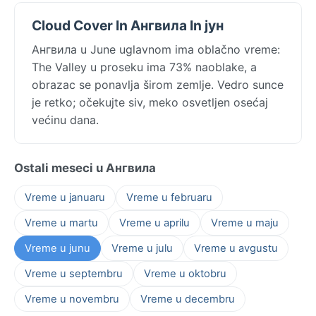
Cloud Cover In Ангвила In јун
Ангвила u June uglavnom ima oblačno vreme:
The Valley u proseku ima 73% naoblake, a
obrazac se ponavlja širom zemlje. Vedro sunce
je retko; očekujte siv, meko osvetljen osećaj
većinu dana.
Ostali meseci u Ангвила
Vreme u januaru
Vreme u februaru
Vreme u martu
Vreme u aprilu
Vreme u maju
Vreme u junu
Vreme u julu
Vreme u avgustu
Vreme u septembru
Vreme u oktobru
Vreme u novembru
Vreme u decembru