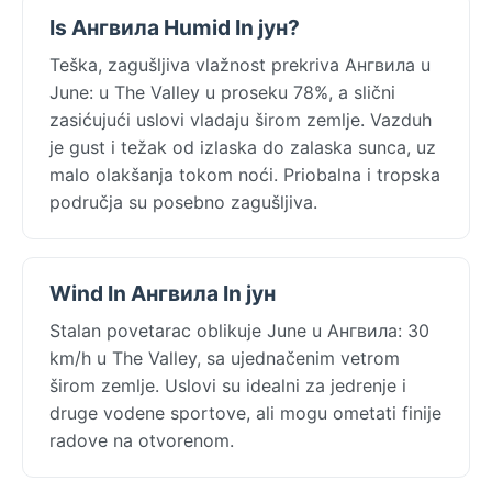
Is Ангвила Humid In јун?
Teška, zagušljiva vlažnost prekriva Ангвила u
June: u The Valley u proseku 78%, a slični
zasićujući uslovi vladaju širom zemlje. Vazduh
je gust i težak od izlaska do zalaska sunca, uz
malo olakšanja tokom noći. Priobalna i tropska
područja su posebno zagušljiva.
Wind In Ангвила In јун
Stalan povetarac oblikuje June u Ангвила: 30
km/h u The Valley, sa ujednačenim vetrom
širom zemlje. Uslovi su idealni za jedrenje i
druge vodene sportove, ali mogu ometati finije
radove na otvorenom.