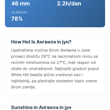
46 mm
2.2h/dan
VLAŽNOST
78%
How Hot Is Ангвила in јун?
Ujednačena vrućina širom Ангвила u June:
proseci dostižu 28°C na nacionalnom nivou sa
noćnim minimumima od 27°C, mali raspon od
obale do unutrašnjosti. Najtopliji gradovi poput
White Hill beleže slične vrednosti kao i
najhladniji, pa planirajte dosledno toplo vreme
širom zemlje.
Sunshine in Ангвила in јун